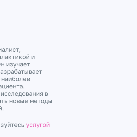
иалист,
илактикой и
н изучает
разрабатывает
т наиболее
ациента.
 исследования в
ать новые методы
й.
ьзуйтесь
услугой