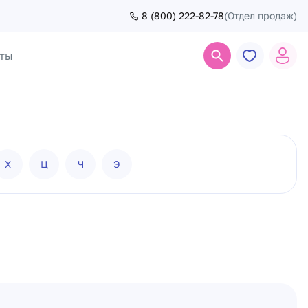
8 (800) 222-82-78
(Отдел продаж)
ты
Поиск
Х
Ц
Ч
Э