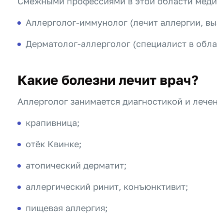
Смежными профессиями в этой области меди
Аллерголог-иммунолог (лечит аллергии, в
Дерматолог-аллерголог (специалист в обл
Какие болезни лечит врач?
Аллерголог занимается диагностикой и лечен
крапивница;
отёк Квинке;
атопический дерматит;
аллергический ринит, конъюнктивит;
пищевая аллергия;