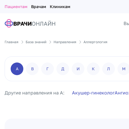
Пациентам
Врачам
Клиникам
ВРАЧИ
ОНЛАЙН
Вы
Главная
База знаний
Направления
Аллергология
А
В
Г
Д
И
К
Л
М
Другие направления на А:
Акушер-гинеколог
Ангио