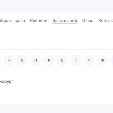
брать врача
Клиники
База знаний
О нас
Контак
Н
О
П
Р
С
Т
У
Ф
хирург