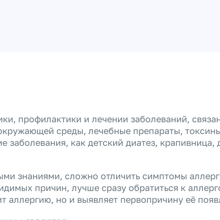
ики, профилактики и лечении заболеваний, связ
окружающей среды, лечебные препараты, токсины 
е заболевания, как детский диатез, крапивница,
ми знаниями, сложно отличить симптомы аллерг
димых причин, лучше сразу обратиться к аллерго
ит аллергию, но и выявляет первопричину её появ