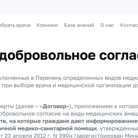
брать врача
Клиники
База знаний
О нас
Контак
добровольное согла
ключенные в Перечень определенных видов медиц
 при выборе врача и медицинской организации д
ерты (далее – «
Договор
»), приложением к которо
бровольное согласие на виды медицинских вмеш
в, на которые граждане дают информированное 
вичной медико-санитарной помощи
, утвержденны
т 23 апреля 2012 г. N 390н (зарегистрирован Ми