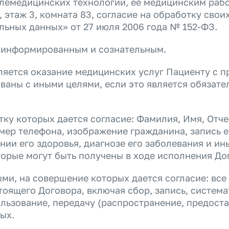
лемедицинских технологий, ее медицинским работ
1, этаж 3, комната 83, согласие на обработку сво
льных данных» от 27 июля 2006 года № 152-ФЗ.
, информированным и сознательным.
яется оказание медицинских услуг Пациенту с 
ваны с иными целями, если это является обязате
ку которых дается согласие: Фамилия, Имя, Отчес
омер телефона, изображение гражданина, запись 
ии его здоровья, диагнозе его заболевания и ин
торые могут быть получены в ходе исполнения
До
ми, на совершение которых дается согласие: все
оящего Договора, включая сбор, запись, система
ользование, передачу (распространение, предоста
ных.