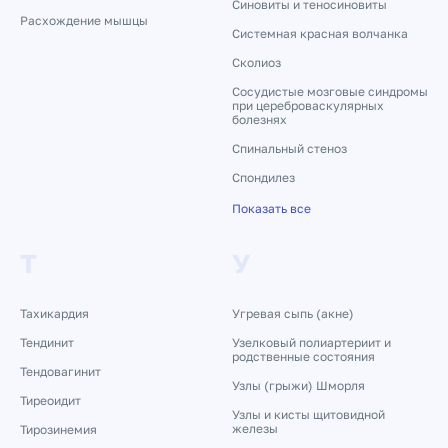
Синовиты и теносиновиты
Расхождение мышцы
Системная красная волчанка
Сколиоз
Сосудистые мозговые синдромы
при цереброваскулярных
болезнях
Спинальный стеноз
Спондилез
Показать все
Т
У
Тахикардия
Угревая сыпь (акне)
Тендинит
Узелковый полиартериит и
родственные состояния
Тендовагинит
Узлы (грыжи) Шморля
Тиреоидит
Узлы и кисты щитовидной
железы
Тирозинемия