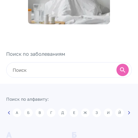
Поиск по заболеваниям
Поиск
Поиск по алфавиту:
А
Б
В
Г
Д
Е
Ж
З
И
Й
К
Секция со списком по алфавиту
А
Б