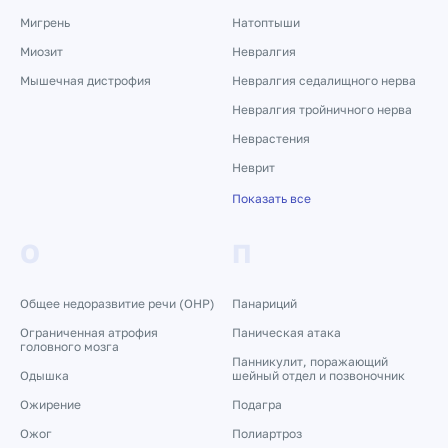
Мигрень
Натоптыши
Миозит
Невралгия
Мышечная дистрофия
Невралгия седалищного нерва
Невралгия тройничного нерва
Неврастения
Неврит
Показать все
О
П
Общее недоразвитие речи (ОНР)
Панариций
Ограниченная атрофия
Паническая атака
головного мозга
Панникулит, поражающий
Одышка
шейный отдел и позвоночник
Ожирение
Подагра
Ожог
Полиартроз