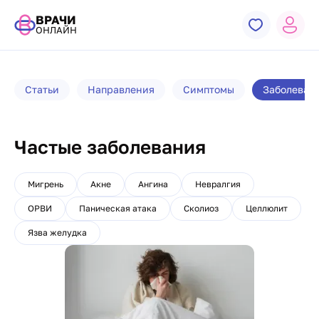
ВРАЧИ
ОНЛАЙН
Статьи
Направления
Симптомы
Заболеван
Частые заболевания
Мигрень
Акне
Ангина
Невралгия
ОРВИ
Паническая атака
Сколиоз
Целлюлит
Язва желудка