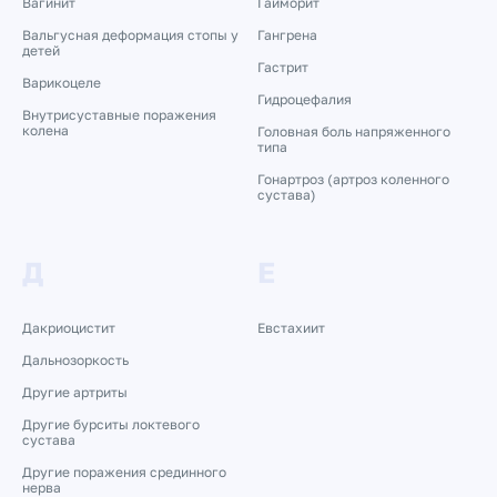
Вагинит
Гайморит
Вальгусная деформация стопы у
Гангрена
детей
Гастрит
Варикоцеле
Гидроцефалия
Внутрисуставные поражения
колена
Головная боль напряженного
типа
Гонартроз (артроз коленного
сустава)
Д
Е
Дакриоцистит
Евстахиит
Дальнозоркость
Другие артриты
Другие бурситы локтевого
сустава
Другие поражения срединного
нерва