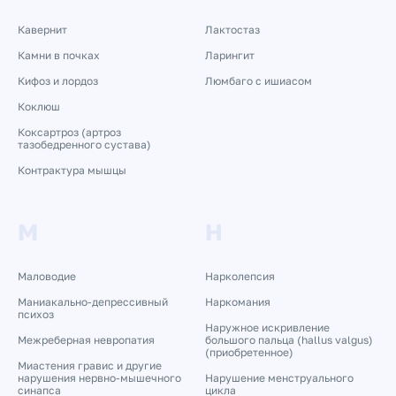
Кавернит
Лактостаз
Камни в почках
Ларингит
Кифоз и лордоз
Люмбаго с ишиасом
Коклюш
Коксартроз (артроз
тазобедренного сустава)
Контрактура мышцы
М
Н
Маловодие
Нарколепсия
Маниакально-депрессивный
Наркомания
психоз
Наружное искривление
Межреберная невропатия
большого пальца (hallus valgus)
(приобретенное)
Миастения гравис и другие
нарушения нервно-мышечного
Нарушение менструального
синапса
цикла