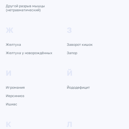
Другой разрыв мышцы
(нетравматический)
Ж
З
Желтуха
Заворот кишок
Желтуха у новорождённых
Запор
И
Й
Игромания
Йододефицит
Иерсиниоз
Ишиас
К
Л