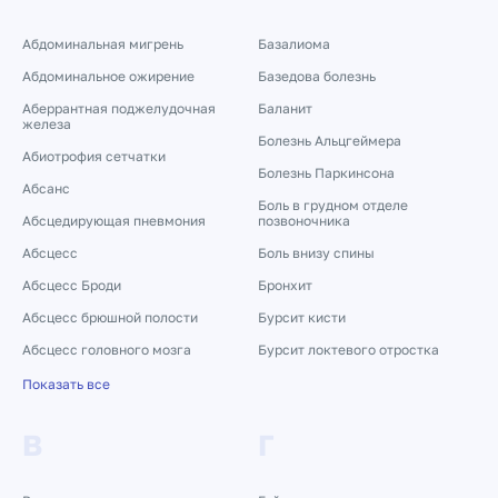
Абдоминальная мигрень
Базалиома
Абдоминальное ожирение
Базедова болезнь
Аберрантная поджелудочная
Баланит
железа
Болезнь Альцгеймера
Абиотрофия сетчатки
Болезнь Паркинсона
Абсанс
Боль в грудном отделе
Абсцедирующая пневмония
позвоночника
Абсцесс
Боль внизу спины
Абсцесс Броди
Бронхит
Абсцесс брюшной полости
Бурсит кисти
Абсцесс головного мозга
Бурсит локтевого отростка
Показать все
В
Г