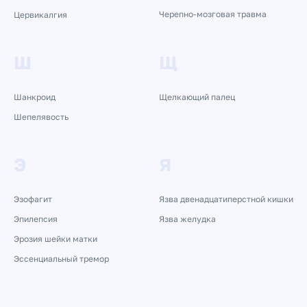
Черепно-мозговая травма
Цервикалгия
Ш
Щ
Шанкроид
Щелкающий палец
Шепелявость
Э
Я
Эзофагит
Язва двенадцатиперстной кишки
Эпилепсия
Язва желудка
Эрозия шейки матки
Эссенциальный тремор