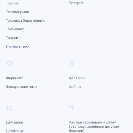
Уретрит
Тифлит
Токсидермия
Токсикоз беременных
Тонзиллит
Трахеит
Показать все
Ф
Х
Фарингит
Халязион
Феохромоцитома
Хейлит
Ц
Ч
Целиакия
Частые заболевания детей
(распространённые детские
болезни)
Целлюлит