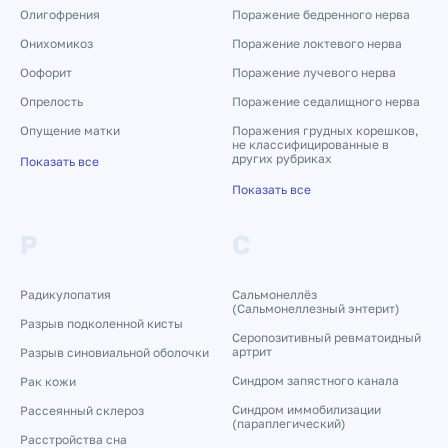
Олигофрения
Поражение бедренного нерва
Онихомикоз
Поражение локтевого нерва
Оофорит
Поражение лучевого нерва
Опрелость
Поражение седалищного нерва
Опущение матки
Поражения грудных корешков,
не классифицированные в
других рубриках
Показать все
Показать все
Р
С
Радикулопатия
Сальмонеллёз
(Сальмонеллезный энтерит)
Разрыв подколенной кисты
Серопозитивный ревматоидный
артрит
Разрыв синовиальной оболочки
Синдром запястного канала
Рак кожи
Синдром иммобилизации
Рассеянный склероз
(параплегический)
Расстройства сна