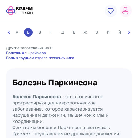
ВРАЧИ
ОНЛАЙН
А
Б
В
Г
Д
Е
Ж
З
И
Й
К
Другие заболевания на Б:
Болезнь Альцгеймера
Боль в грудном отделе позвоночника
Болезнь Паркинсона
Болезнь Паркинсона
- это хроническое
прогрессирующее неврологическое
заболевание, которое характеризуется
нарушением движений, мышечной силы и
координации.
Симптомы болезни Паркинсона включают:
Тремор
- неуправляемые дрожащие движения