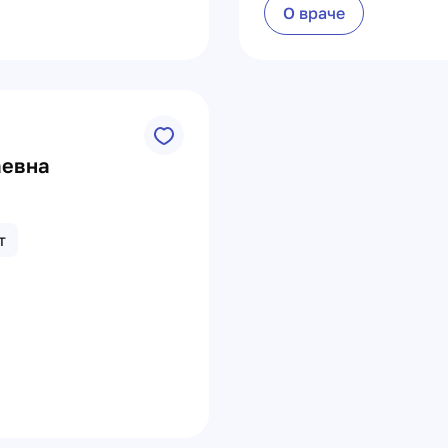
О враче
аевна
т