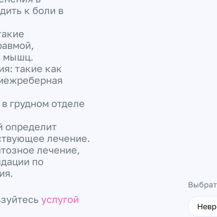
дить к боли в
такие
равмой,
 мышц.
я: такие как
 межреберная
 в грудном отделе
й определит
ствующее лечение.
тозное лечение,
дации по
ия.
Выбрат
ьзуйтесь
услугой
Невр