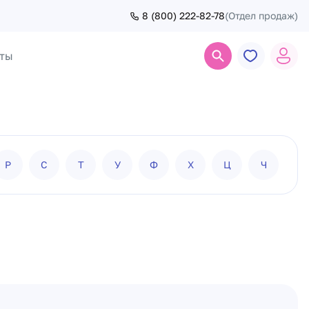
8 (800) 222-82-78
(Отдел продаж)
ты
Поиск
Р
С
Т
У
Ф
Х
Ц
Ч
Ш