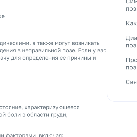
Сим
поз
хе
Как
Диа
ическими, а также могут возникать
поз
дения в неправильной позе. Если у вас
рачу для определения ее причины и
Про
поз
Свя
остояние, характеризующееся
й боли в области груди,
и факторами, включая: