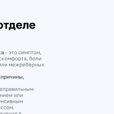
отделе
ка
- это симптом,
комфорта, боли
 или межреберных
 причины,
неправильным
нием или
тенсивным
ессом.
енения в