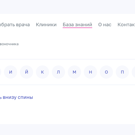
брать врача
Клиники
База знаний
О нас
Контак
звоночника
И
Й
К
Л
М
Н
О
П
ь внизу спины