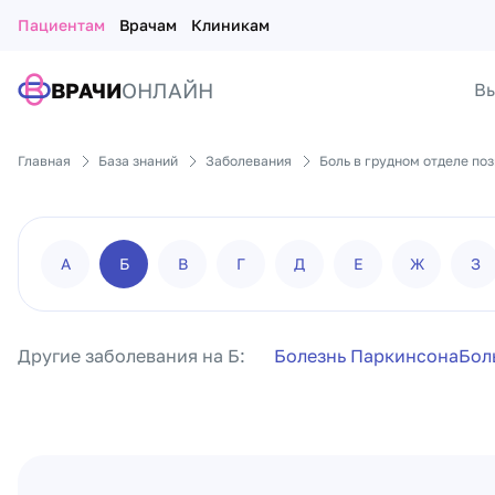
Пациентам
Врачам
Клиникам
ВРАЧИ
ОНЛАЙН
Вы
Главная
База знаний
Заболевания
Боль в грудном отделе по
А
Б
В
Г
Д
Е
Ж
З
Другие заболевания на Б:
Болезнь Паркинсона
Бол