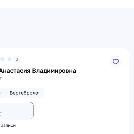
0
 Анастасия Владимировна
т
г
Вертебролог
Е
 записи