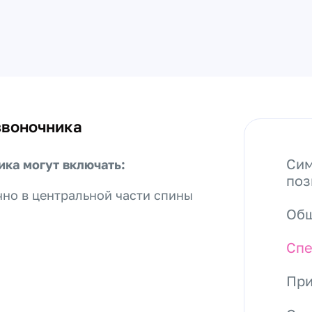
звоночника
Сим
ка могут включать:
поз
чно в центральной части спины
Общ
Спе
При