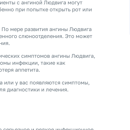
иенты с ангиной Людвига могут
бенно при попытке открыть рот или
 По мере развития ангины Людвига
женного слюноотделения. Это может
ния.
ческих симптомов ангины Людвига,
омы инфекции, такие как
отеря аппетита.
га или у вас появляются симптомы,
ля диагностики и лечения.
о серьезное и редкое инфекционное