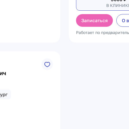
В КЛИНИК
Записаться
О 
Работает по предварител
ич
ург