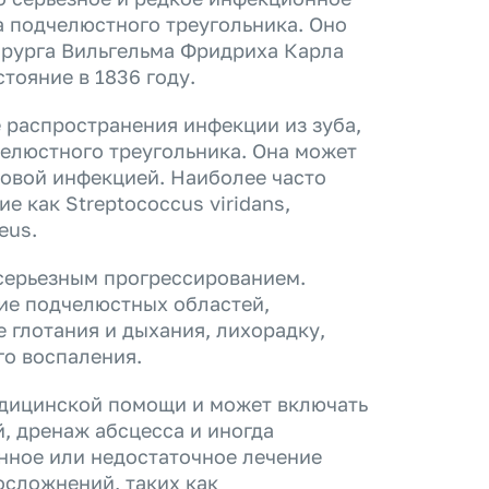
а подчелюстного треугольника. Оно
хирурга Вильгельма Фридриха Карла
тояние в 1836 году.
е распространения инфекции из зуба,
челюстного треугольника. Она может
ковой инфекцией. Наиболее часто
е как Streptococcus viridans,
eus.
серьезным прогрессированием.
ие подчелюстных областей,
 глотания и дыхания, лихорадку,
го воспаления.
едицинской помощи и может включать
, дренаж абсцесса и иногда
нное или недостаточное лечение
осложнений, таких как