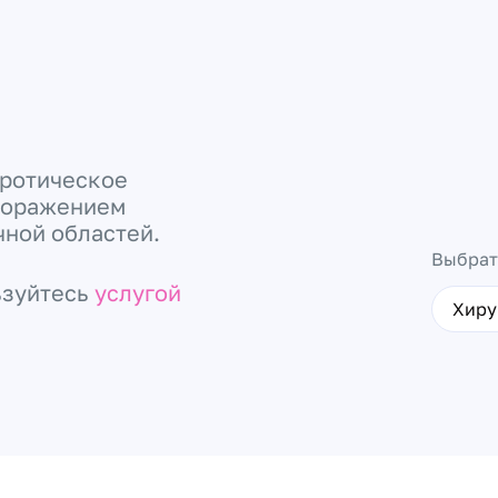
кротическое
 поражением
чной областей.
Выбрат
ьзуйтесь
услугой
Хиру