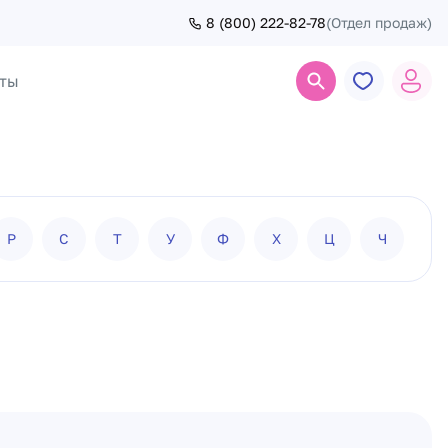
8 (800) 222-82-78
(Отдел продаж)
ты
Поиск
Р
С
Т
У
Ф
Х
Ц
Ч
Ш