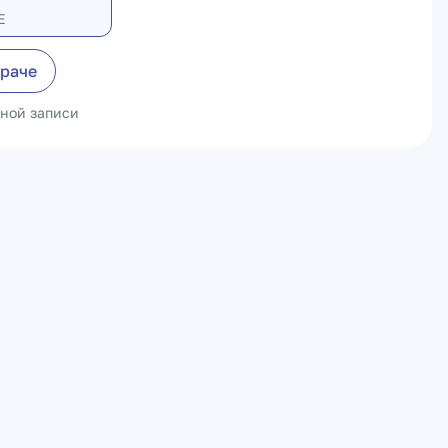
Е
враче
ьной записи