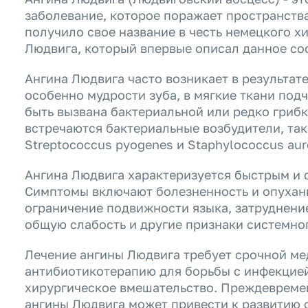
заболевание, которое поражает пространств
получило свое название в честь немецкого 
Людвига, который впервые описал данное сос
Ангина Людвига часто возникает в результат
особенно мудрости зуба, в мягкие ткани под
быть вызвана бактериальной или редко гриб
встречаются бактериальные возбудители, таки
Streptococcus pyogenes и Staphylococcus aur
Ангина Людвига характеризуется быстрым и 
Симптомы включают болезненность и опухан
ограничение подвижности языка, затруднение
общую слабость и другие признаки системно
Лечение ангины Людвига требует срочной м
антибиотикотерапию для борьбы с инфекцией
хирургическое вмешательство. Преждевреме
ангины Людвига может привести к развитию 