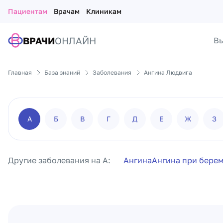
Пациентам
Врачам
Клиникам
ВРАЧИ
ОНЛАЙН
Вы
Главная
База знаний
Заболевания
Ангина Людвига
А
Б
В
Г
Д
Е
Ж
З
Другие заболевания на А:
Ангина
Ангина при бере