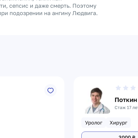
и, сепсис и даже смерть. Поэтому
ри подозрении на ангину Людвига.
Поткин
Стаж 17 ле
Уролог
Хирург
3000
₽