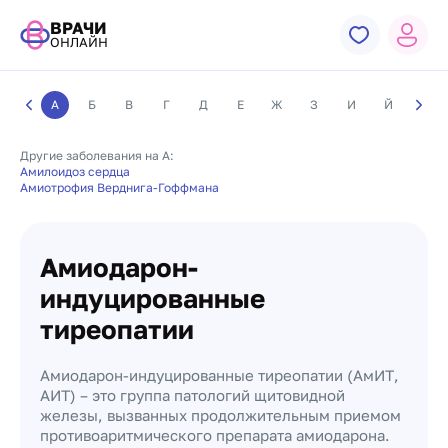
ВРАЧИ
ОНЛАЙН
А
Б
В
Г
Д
Е
Ж
З
И
Й
К
Другие заболевания на А:
Амилоидоз сердца
Амиотрофия Верднига-Гоффмана
Амиодарон-
индуцированные
тиреопатии
Амиодарон-индуцированные тиреопатии (АмИТ,
АИТ) – это группа патологий щитовидной
железы, вызванных продолжительным приемом
противоаритмического препарата амиодарона.