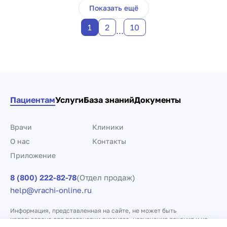
Пагинация по докто
Показать ещё
1
2
10
...
Пациентам
Услуги
База знаний
Документы
Врачи
Клиники
О нас
Контакты
Приложение
8 (800) 222-82-78
(Отдел продаж)
help@vrachi-online.ru
Информация, представленная на сайте, не может быть
использована для постановки диагноза, назначения лечения и не