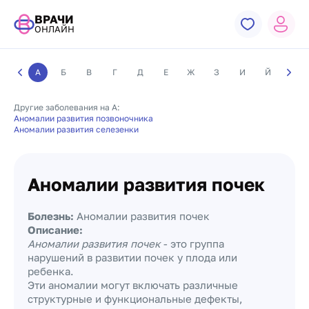
ВРАЧИ
ОНЛАЙН
А
Б
В
Г
Д
Е
Ж
З
И
Й
К
Другие заболевания на А:
Аномалии развития позвоночника
Аномалии развития селезенки
Аномалии развития почек
Болезнь:
Аномалии развития почек
Описание:
Аномалии развития почек
- это группа
нарушений в развитии почек у плода или
ребенка.
Эти аномалии могут включать различные
структурные и функциональные дефекты,