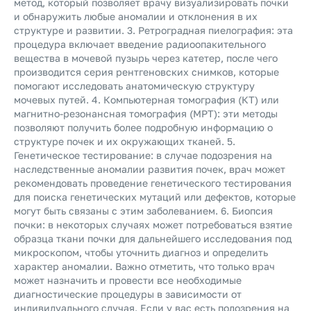
метод, который позволяет врачу визуализировать почки
и обнаружить любые аномалии и отклонения в их
структуре и развитии. 3. Ретроградная пиелография: эта
процедура включает введение радиоопакительного
вещества в мочевой пузырь через катетер, после чего
производится серия рентгеновских снимков, которые
помогают исследовать анатомическую структуру
мочевых путей. 4. Компьютерная томография (КТ) или
магнитно-резонансная томография (МРТ): эти методы
позволяют получить более подробную информацию о
структуре почек и их окружающих тканей. 5.
Генетическое тестирование: в случае подозрения на
наследственные аномалии развития почек, врач может
рекомендовать проведение генетического тестирования
для поиска генетических мутаций или дефектов, которые
могут быть связаны с этим заболеванием. 6. Биопсия
почки: в некоторых случаях может потребоваться взятие
образца ткани почки для дальнейшего исследования под
микроскопом, чтобы уточнить диагноз и определить
характер аномалии. Важно отметить, что только врач
может назначить и провести все необходимые
диагностические процедуры в зависимости от
индивидуального случая. Если у вас есть подозрения на