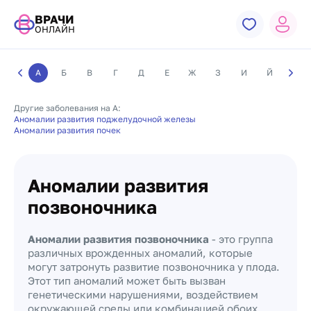
ВРАЧИ
ОНЛАЙН
А
Б
В
Г
Д
Е
Ж
З
И
Й
К
Другие заболевания на А:
Аномалии развития поджелудочной железы
Аномалии развития почек
Аномалии развития
позвоночника
Аномалии развития позвоночника
- это группа
различных врожденных аномалий, которые
могут затронуть развитие позвоночника у плода.
Этот тип аномалий может быть вызван
генетическими нарушениями, воздействием
окружающей среды или комбинацией обоих