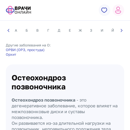
ВРАЧИ
ОНЛАЙН
А
Б
В
Г
Д
Е
Ж
З
И
Й
К
Другие заболевания на О:
ОРВИ (ОРЗ, простуда)
Орхит
Остеохондроз
позвоночника
Остеохондроз позвоночника
- это
дегенеративное заболевание, которое влияет на
межпозвонковые диски и суставы
позвоночника.
Он развивается из-за длительной нагрузки на
позвоночник, неправильного положения тела,