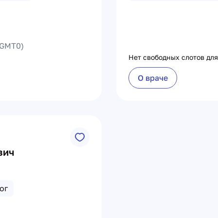
GMT0)
Нет свободных слотов для
О враче
вич
ог