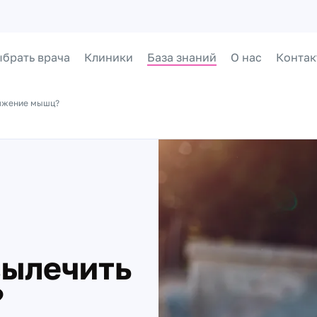
брать врача
Клиники
База знаний
О нас
Контак
тяжение мышц?
вылечить
?