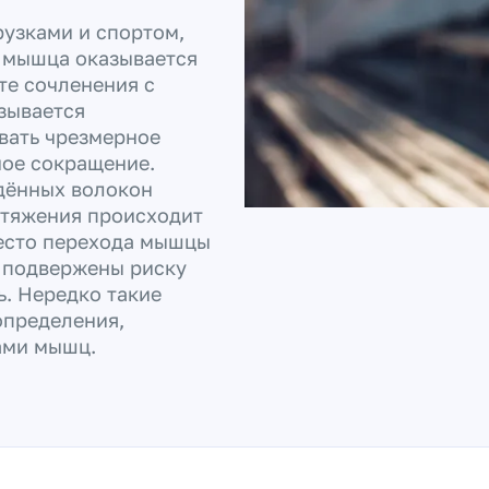
узками и спортом,
а мышца оказывается
те сочленения с
зывается
вать чрезмерное
ое сокращение.
дённых волокон
стяжения происходит
есто перехода мышцы
 подвержены риску
ь. Нередко такие
определения,
ами мышц.