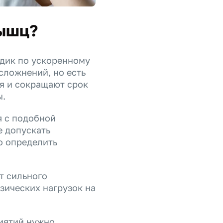
мышц?
одик по ускоренному
сложнений, но есть
я и сокращают срок
ы.
я с подобной
е допускать
о определить
т сильного
зических нагрузок на
риятий нужно