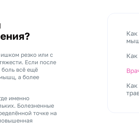
ы
Как
чения?
мыш
лишком резко или с
Как
тяжести. Если после
 боль всё ещё
Вра
 мышц, а более
Как
тра
где именно
льких. Болезненные
еделённой точке на
 повышенная