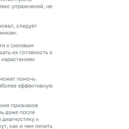
екс упражнений, не
новал, следует
инкам.
ти к силовым
ать их готовность к
) нарастанием
 может помочь
аиболее эффективную
ения признаков
ль даже после
 диагностику к
ут, как и чем лечить