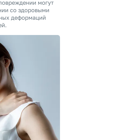
 повреждении могут
нии со здоровыми
чных деформаций
ей.