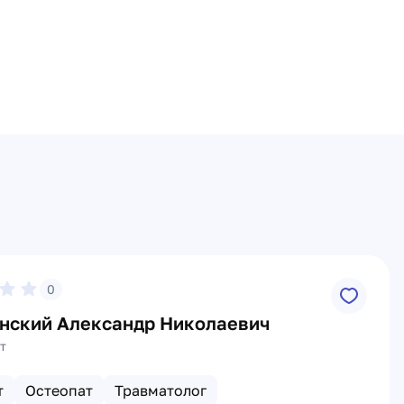
0
нский Александр Николаевич
т
т
Остеопат
Травматолог