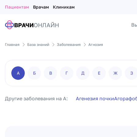
Пациентам
Врачам
Клиникам
ВРАЧИ
ОНЛАЙН
Вы
Главная
База знаний
Заболевания
Агнозия
А
Б
В
Г
Д
Е
Ж
З
Другие заболевания на А:
Агенезия почки
Агорафо