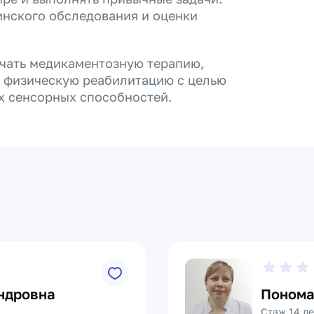
инского обследования и оценки
ючать медикаментозную терапию,
и физическую реабилитацию с целью
х сенсорных способностей.
ндровна
Понома
Стаж 14 ле