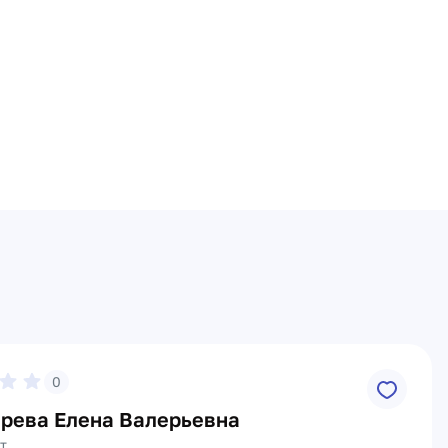
0
рева Елена Валерьевна
т