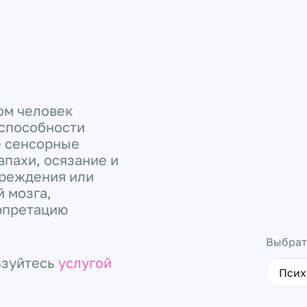
ром человек
способности
е сенсорные
апахи, осязание и
вреждения или
 мозга,
ерпретацию
Выбрат
ьзуйтесь
услугой
Псих