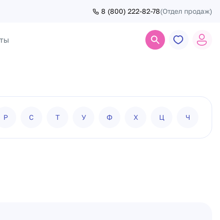
8 (800) 222-82-78
(Отдел продаж)
ты
Поиск
Р
С
Т
У
Ф
Х
Ц
Ч
Ш