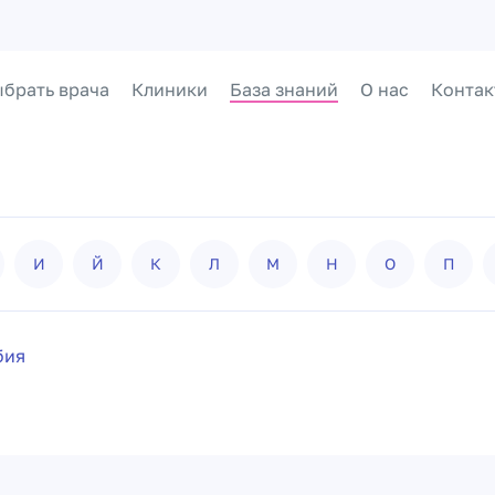
брать врача
Клиники
База знаний
О нас
Контак
И
Й
К
Л
М
Н
О
П
бия