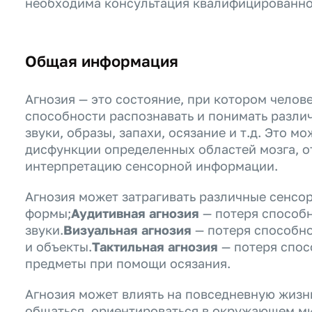
необходима консультация квалифицированно
Общая информация
Агнозия — это состояние, при котором чело
способности распознавать и понимать различ
звуки, образы, запахи, осязание и т.д. Это 
дисфункции определенных областей мозга, о
интерпретацию сенсорной информации.
Агнозия может затрагивать различные сенсо
формы;
Аудитивная агнозия
— потеря способн
звуки.
Визуальная агнозия
— потеря способно
и объекты.
Тактильная агнозия
— потеря спос
предметы при помощи осязания.
Агнозия может влиять на повседневную жизнь
общаться, ориентироваться в окружающем ми