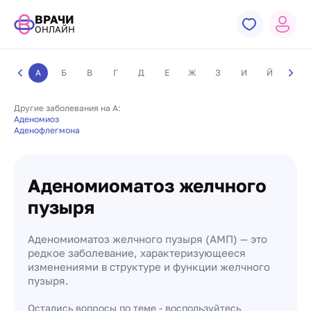
ВРАЧИ
ОНЛАЙН
А
Б
В
Г
Д
Е
Ж
З
И
Й
К
Другие заболевания на А:
Аденомиоз
Аденофлегмона
Аденомиоматоз желчного
пузыря
Аденомиоматоз желчного пузыря (АМП) — это
редкое заболевание, характеризующееся
изменениями в структуре и функции желчного
пузыря.
Остались вопросы по теме - воспользуйтесь