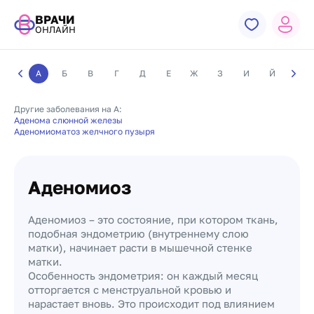
ВРАЧИ
ОНЛАЙН
А
Б
В
Г
Д
Е
Ж
З
И
Й
К
Другие заболевания на А:
Аденома слюнной железы
Аденомиоматоз желчного пузыря
Аденомиоз
Аденомиоз – это состояние, при котором ткань,
подобная эндометрию (внутреннему слою
матки), начинает расти в мышечной стенке
матки.
Особенность эндометрия: он каждый месяц
отторгается с менструальной кровью и
нарастает вновь. Это происходит под влиянием