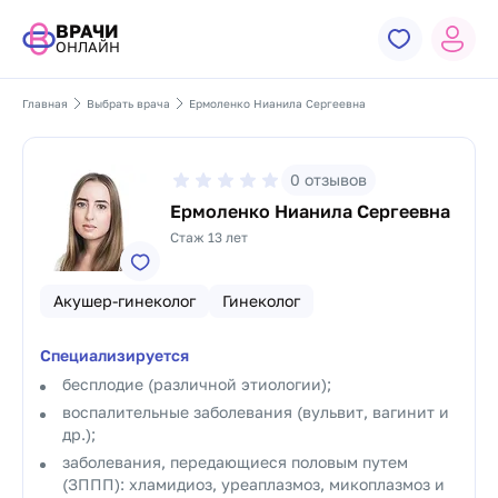
ВРАЧИ
ОНЛАЙН
Главная
Выбрать врача
Ермоленко Нианила Сергеевна
0
отзывов
Ермоленко Нианила Сергеевна
Стаж 13 лет
Акушер-гинеколог
Гинеколог
Специализируется
бесплодие (различной этиологии);
воспалительные заболевания (вульвит, вагинит и
др.);
заболевания, передающиеся половым путем
(ЗППП): хламидиоз, уреаплазмоз, микоплазмоз и