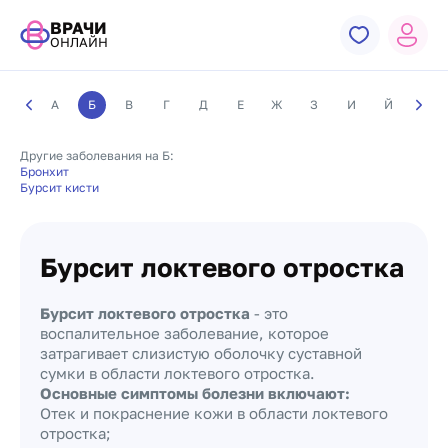
ВРАЧИ
ОНЛАЙН
А
Б
В
Г
Д
Е
Ж
З
И
Й
К
Другие заболевания на Б:
Бронхит
Бурсит кисти
Бурсит локтевого отростка
Бурсит локтевого отростка
- это
воспалительное заболевание, которое
затрагивает слизистую оболочку суставной
сумки в области локтевого отростка.
Основные симптомы болезни включают:
Отек и покраснение кожи в области локтевого
отростка;