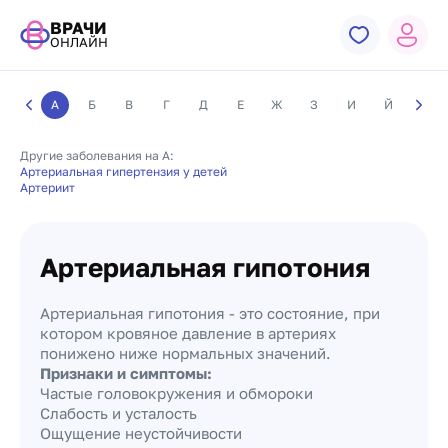
ВРАЧИ
ОНЛАЙН
А
Б
В
Г
Д
Е
Ж
З
И
Й
К
Другие заболевания на А:
Артериальная гипертензия у детей
Артериит
Артериальная гипотония
Артериальная гипотония - это состояние, при
котором кровяное давление в артериях
понижено ниже нормальных значений.
Признаки и симптомы:
Частые головокружения и обмороки
Слабость и усталость
Ощущение неустойчивости