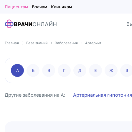
Пациентам
Врачам
Клиникам
ВРАЧИ
ОНЛАЙН
Вы
Главная
База знаний
Заболевания
Артериит
А
Б
В
Г
Д
Е
Ж
З
Другие заболевания на А:
Артериальная гипотония