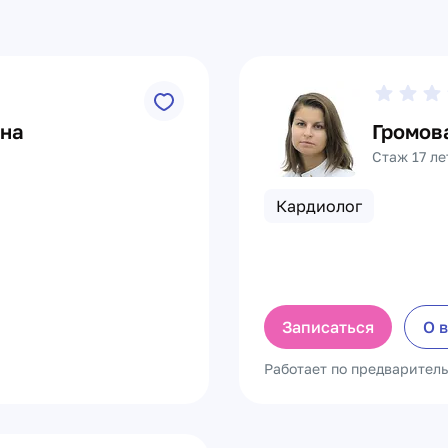
вна
Громов
Стаж 17 ле
Кардиолог
Записаться
О 
Работает по предварител