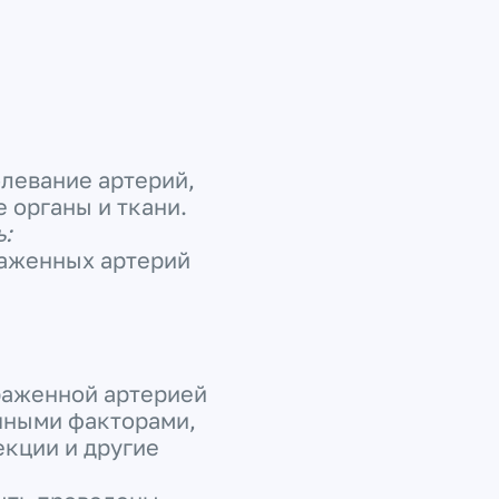
олевание артерий,
 органы и ткани.
ь:
раженных артерий
раженной артерией
чными факторами,
кции и другие