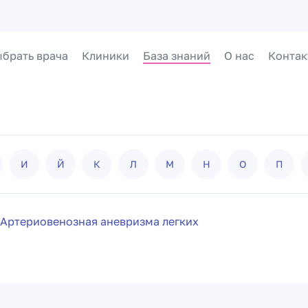
брать врача
Клиники
База знаний
О нас
Контак
И
Й
К
Л
М
Н
О
П
Артериовенозная аневризма легких