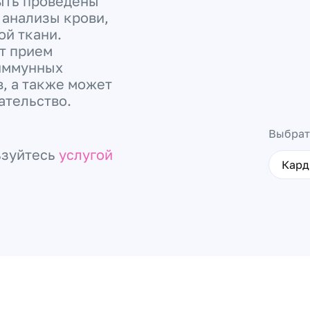
быть проведены
 анализы крови,
ой ткани.
т прием
 иммунных
, а также может
ательство.
Выбрат
ьзуйтесь
услугой
Кард