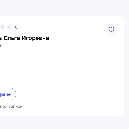
0
а Ольга Игоревна
т
враче
ьной записи