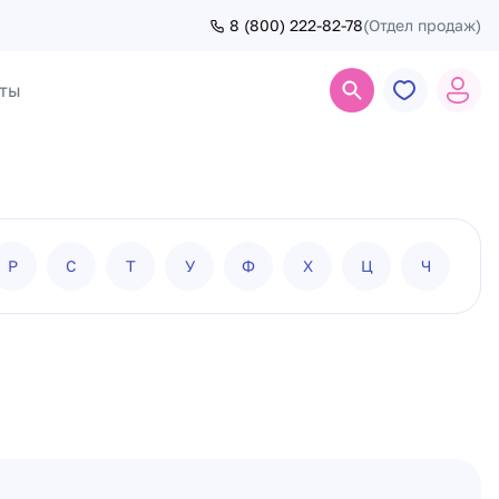
8 (800) 222-82-78
(Отдел продаж)
ты
Поиск
Р
С
Т
У
Ф
Х
Ц
Ч
Ш