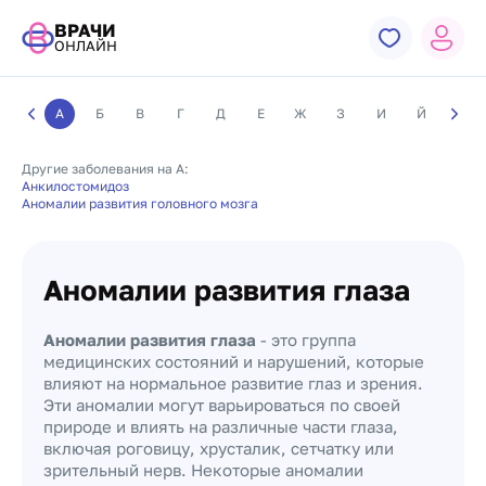
ВРАЧИ
ОНЛАЙН
А
Б
В
Г
Д
Е
Ж
З
И
Й
К
Другие заболевания на А:
Анкилостомидоз
Аномалии развития головного мозга
Аномалии развития глаза
Аномалии развития глаза
- это группа
медицинских состояний и нарушений, которые
влияют на нормальное развитие глаз и зрения.
Эти аномалии могут варьироваться по своей
природе и влиять на различные части глаза,
включая роговицу, хрусталик, сетчатку или
зрительный нерв. Некоторые аномалии