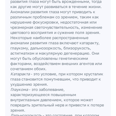
развития глаза могут быть врожденными, тогда
как другие могут развиваться в течение жизни.
Аномалии развития глаза могут приводить к
различным проблемам со зрением, таким как
нарушение фокусировки, недостаточная или
чрезмерная светочувствительность, изменение
цветового восприятия и сужение поля зрения.
Некоторые наиболее распространенные
аномалии развития глаза включают катаракту,
глаукому, дальнозоркость, близорукость,
астигматизм и макулярную дегенерацию. Они
могут быть обусловлены генетическими
факторами, воздействием внешних агентов или
сочетанием обоих.
Катаракта
- это условие, при котором хрусталик
глаза становится помутневшим, что приводит к
ухудшению зрения.
Глаукома
- это заболевание,
характеризующееся повышенным
внутриглазным давлением, которое может
повредить зрительный нерв и привести к потере
зрения.
Дальнозоркость
- это состояние, при котором