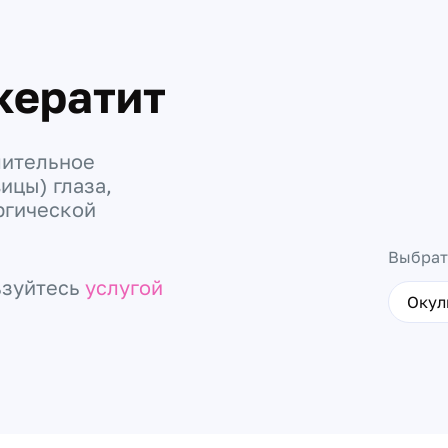
кератит
лительное
ицы) глаза,
ргической
Выбрат
ьзуйтесь
услугой
Окул