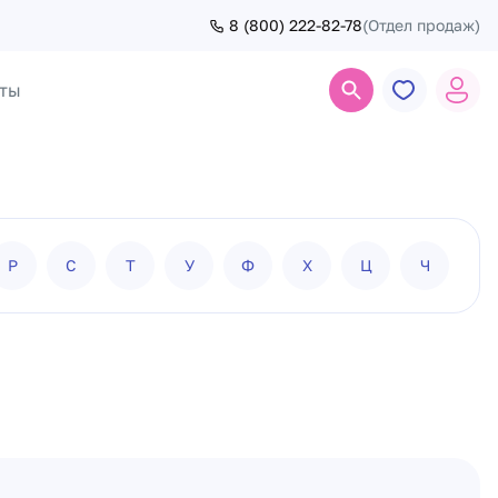
8 (800) 222-82-78
(Отдел продаж)
ты
Поиск
Р
С
Т
У
Ф
Х
Ц
Ч
Ш