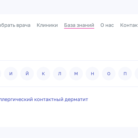
брать врача
Клиники
База знаний
О нас
Контак
И
Й
К
Л
М
Н
О
П
ллергический контактный дерматит