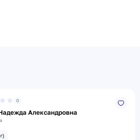
0
Надежда Александровна
а
г)