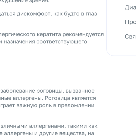
ухудшение зрения.
Диа
ться дискомфорт, как будто в глаз
Про
лергического кератита рекомендуется
Свя
 и назначения соответствующего
 заболевание роговицы, вызванное
чные аллергены. Роговица является
играет важную роль в преломлении
азличными аллергенами, такими как
е аллергены и другие вещества, на