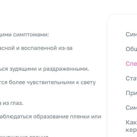
Сим
щими симптомами:
асной и воспаленной из-за
Общ
Спе
ться зудящими и раздраженными.
Ста
тся более чувствительными к свету
При
из глаз.
Сим
аблюдаться образование пленки или
Как
кер