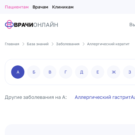
Пациентам
Врачам
Клиникам
ВРАЧИ
ОНЛАЙН
Вы
Главная
База знаний
Заболевания
Аллергический кератит
А
Б
В
Г
Д
Е
Ж
З
Другие заболевания на А:
Аллергический гастрит
А