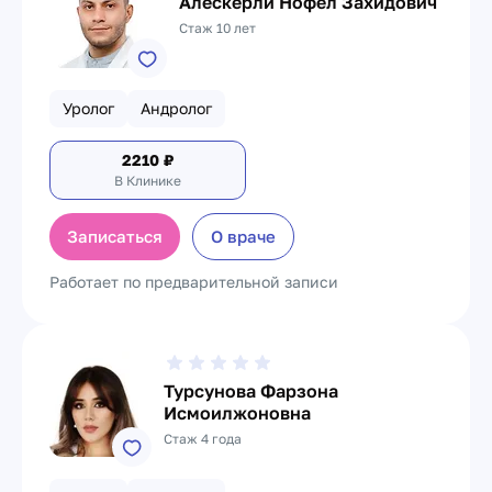
Алескерли Нофел Захидович
Стаж 10 лет
Уролог
Андролог
2210
₽
В Клинике
Записаться
О враче
Работает по предварительной записи
Турсунова Фарзона
Исмоилжоновна
Стаж 4 года