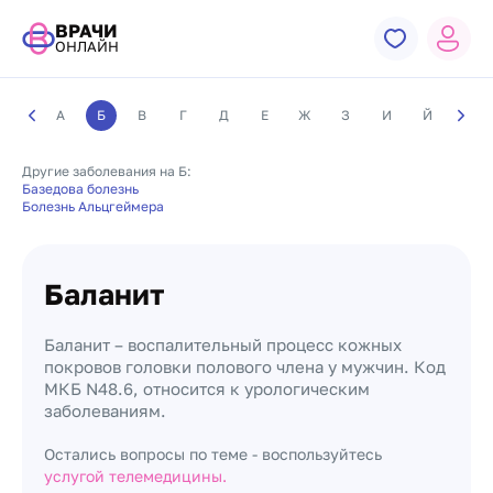
ВРАЧИ
ОНЛАЙН
А
Б
В
Г
Д
Е
Ж
З
И
Й
К
Другие заболевания на Б:
Базедова болезнь
Болезнь Альцгеймера
Баланит
Баланит – воспалительный процесс кожных
покровов головки полового члена у мужчин. Код
МКБ N48.6, относится к урологическим
заболеваниям.
Остались вопросы по теме - воспользуйтесь
услугой телемедицины.