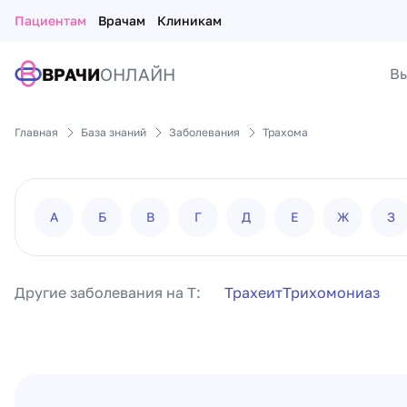
Пациентам
Врачам
Клиникам
ВРАЧИ
ОНЛАЙН
Вы
Главная
База знаний
Заболевания
Трахома
А
Б
В
Г
Д
Е
Ж
З
Другие заболевания на Т:
Трахеит
Трихомониаз