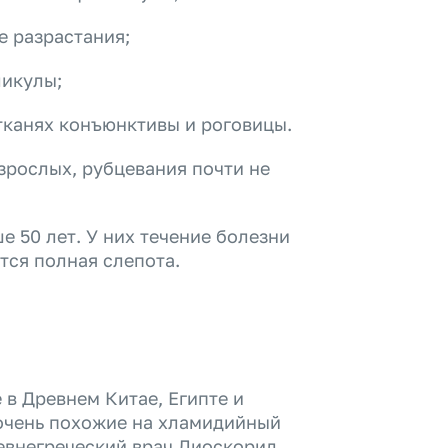
 разрастания;
ликулы;
тканях конъюнктивы и роговицы.
взрослых, рубцевания почти не
е 50 лет. У них течение болезни
тся полная слепота.
 в Древнем Китае, Египте и
очень похожие на хламидийный
ревнегреческий врач Диоскорид