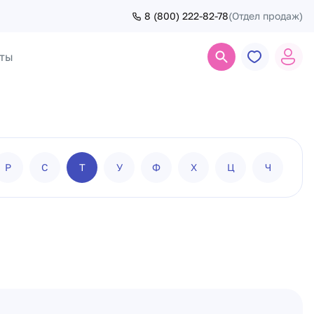
8 (800) 222-82-78
(Отдел продаж)
ты
Поиск
Р
С
Т
У
Ф
Х
Ц
Ч
Ш