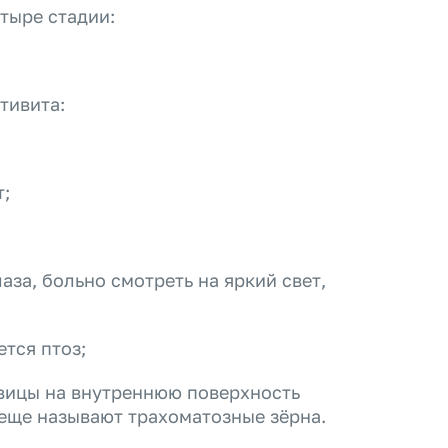
етыре стадии:
тивита:
т;
за, больно смотреть на яркий свет,
тся птоз;
овицы на внутреннюю поверхность
 еще называют трахоматозные зёрна.