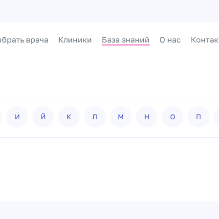
брать врача
Клиники
База знаний
О нас
Контак
И
Й
К
Л
М
Н
О
П