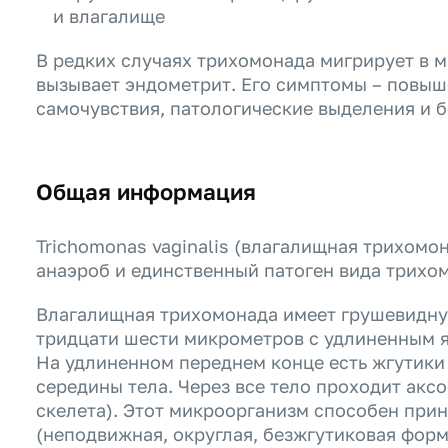
и влагалище
В редких случаях трихомонада мигрирует в м
вызывает эндометрит. Его симптомы – повыш
самочувствия, патологические выделения и б
Общая информация
Trichomonas vaginalis (влагалищная трихом
анаэроб и единственный патоген вида трихом
Влагалищная трихомонада имеет грушевидную
тридцати шести микрометров с удлиненным 
На удлиненном переднем конце есть жгутики
середины тела. Через все тело проходит аксо
скелета). Этот микроорганизм способен пр
(неподвижная, округлая, безжгутиковая форм