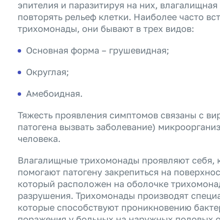
эпителия и паразитируя на них, влагалищна
повторять рельеф клетки. Наиболее часто вс
трихомонады, они бывают в трех видов:
Основная форма – грушевидная;
Округлая;
Амебоидная.
Тяжесть проявления симптомов связаны с ви
патогена вызвать заболевание) микрооргани
человека.
Влагалищные трихомонады проявляют себя, 
помогают патогену закрепиться на поверхнос
который расположен на оболочке трихомона
разрушения. Трихомонады производят специа
которые способствуют проникновению бакте
поражения у больных на наружных половых о