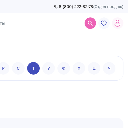
8 (800) 222-82-78
(Отдел продаж)
ты
Поиск
Р
С
Т
У
Ф
Х
Ц
Ч
Ш