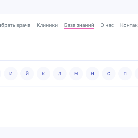
брать врача
Клиники
База знаний
О нас
Контак
И
Й
К
Л
М
Н
О
П