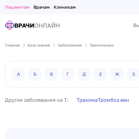
Пациентам
Врачам
Клиникам
ВРАЧИ
ОНЛАЙН
Вы
Главная
База знаний
Заболевания
Трихомониаз
А
Б
В
Г
Д
Е
Ж
З
Другие заболевания на Т:
Трахома
Тромбоз вен