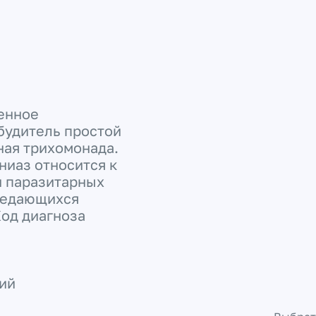
енное
будитель простой
ная трихомонада.
ниаз относится к
и паразитарных
редающихся
од диагноза
ций