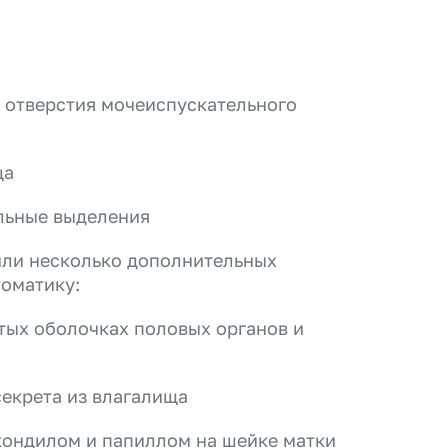
о отверстия мочеиспускательного
ща
льные выделения
или несколько дополнительных
томатику:
тых оболочках половых органов и
секрета из влагалища
кондилом и папиллом на шейке матки