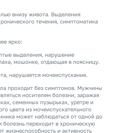
олью внизу живота. Выделения
хронического течения, симптоматика
ее ярко:
лтые выделения, нарушение
паха, мошонке, отдающая в поясницу.
ота, нарушается мочеиспускание.
ола проходит без симптомов. Мужчины
являться носителем болезни, заражая
ках, семенных пузырьках, уретре и
ого цвета из мочеиспускательного
клиника может наблюдаться от одной до
и болезнь переходит в хроническую
ет жизнеспособность и активность