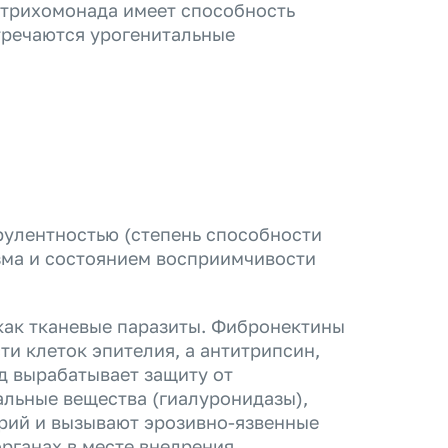
я трихомонада имеет способность
тречаются урогенитальные
рулентностью (степень способности
зма и состоянием восприимчивости
как тканевые паразиты. Фибронектины
ти клеток эпителия, а антитрипсин,
д вырабатывает защиту от
льные вещества (гиалуронидазы),
рий и вызывают эрозивно-язвенные
рганах в месте внедрения.