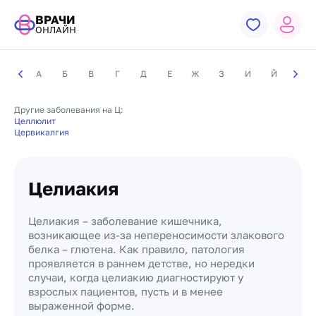
ВРАЧИ
ОНЛАЙН
А
Б
В
Г
Д
Е
Ж
З
И
Й
К
Другие заболевания на Ц:
Целлюлит
Цервикалгия
Целиакия
Целиакия – заболевание кишечника,
возникающее из-за непереносимости злакового
белка – глютена. Как правило, патология
проявляется в раннем детстве, но нередки
случаи, когда целиакию диагностируют у
взрослых пациентов, пусть и в менее
выраженной форме.