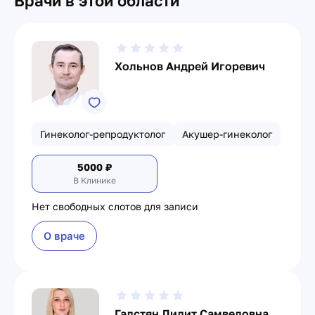
Врачи в этой области
Хольнов Андрей Игоревич
Гинеколог-репродуктолог
Акушер-гинеколог
5000
₽
В Клинике
Нет свободных слотов для записи
О враче
Галстян Лилит Самвеловна