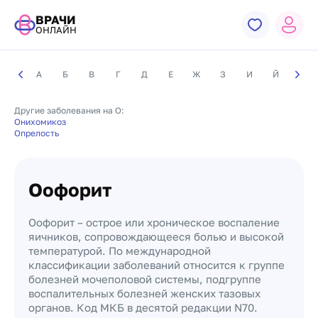
ВРАЧИ
ОНЛАЙН
А
Б
В
Г
Д
Е
Ж
З
И
Й
К
Другие заболевания на О:
Онихомикоз
Опрелость
Оофорит
Оофорит – острое или хроническое воспаление
яичников, сопровождающееся болью и высокой
температурой. По международной
классификации заболеваний относится к группе
болезней мочеполовой системы, подгруппе
воспалительных болезней женских тазовых
органов. Код МКБ в десятой редакции N70.