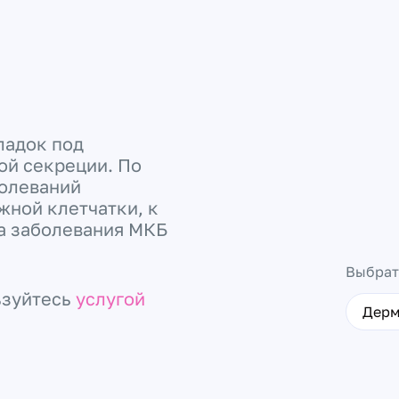
ладок под
ой секреции. По
олеваний
жной клетчатки, к
за заболевания МКБ
Выбрат
ьзуйтесь
услугой
Дерм