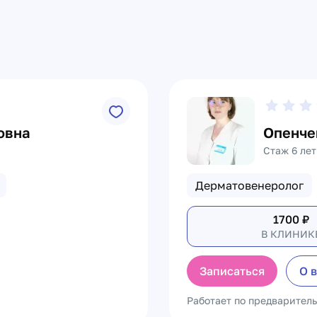
овна
Опенче
Стаж 6 лет
Дерматовенеролог
1700
₽
В КЛИНИК
Записаться
О 
Работает по предварител