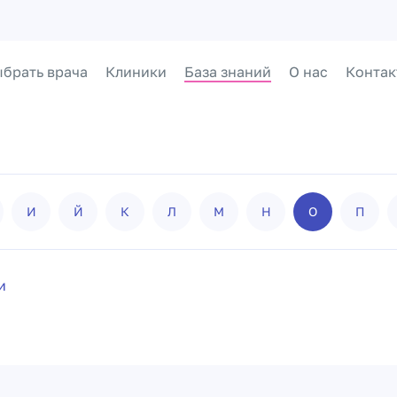
брать врача
Клиники
База знаний
О нас
Контак
И
Й
К
Л
М
Н
О
П
и