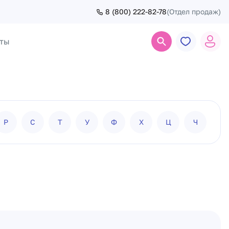
8 (800) 222-82-78
(Отдел продаж)
ты
Поиск
Р
С
Т
У
Ф
Х
Ц
Ч
Ш