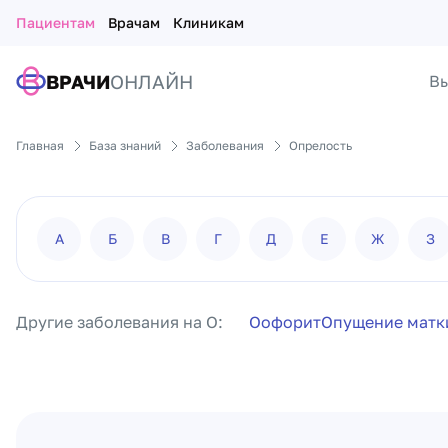
Пациентам
Врачам
Клиникам
ВРАЧИ
ОНЛАЙН
Вы
Главная
База знаний
Заболевания
Опрелость
А
Б
В
Г
Д
Е
Ж
З
Другие заболевания на О:
Оофорит
Опущение матк