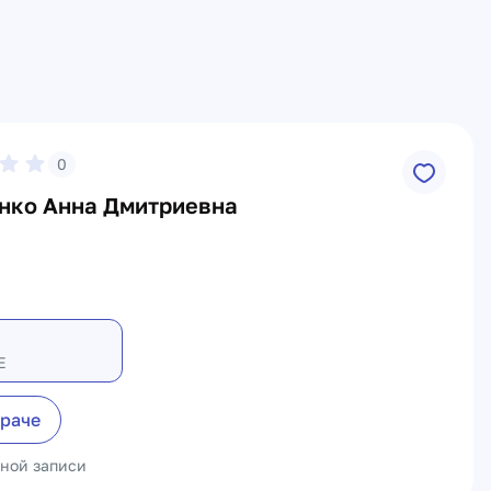
0
нко Анна Дмитриевна
Е
враче
ьной записи