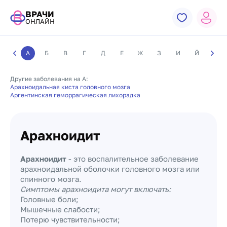
ВРАЧИ
ОНЛАЙН
А
Б
В
Г
Д
Е
Ж
З
И
Й
К
Другие заболевания на А:
Арахноидальная киста головного мозга
Аргентинская геморрагическая лихорадка
Арахноидит
Арахноидит
- это воспалительное заболевание
арахноидальной оболочки головного мозга или
спинного мозга.
Симптомы арахноидита могут включать:
Головные боли;
Мышечные слабости;
Потерю чувствительности;