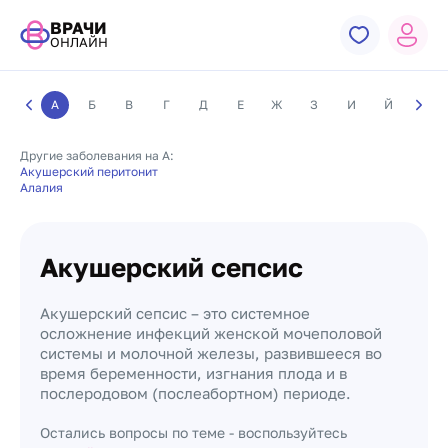
ВРАЧИ
ОНЛАЙН
А
Б
В
Г
Д
Е
Ж
З
И
Й
К
Другие заболевания на А:
Акушерский перитонит
Алалия
Акушерский сепсис
Акушерский сепсис – это системное
осложнение инфекций женской мочеполовой
системы и молочной железы, развившееся во
время беременности, изгнания плода и в
послеродовом (послеабортном) периоде.
Остались вопросы по теме - воспользуйтесь