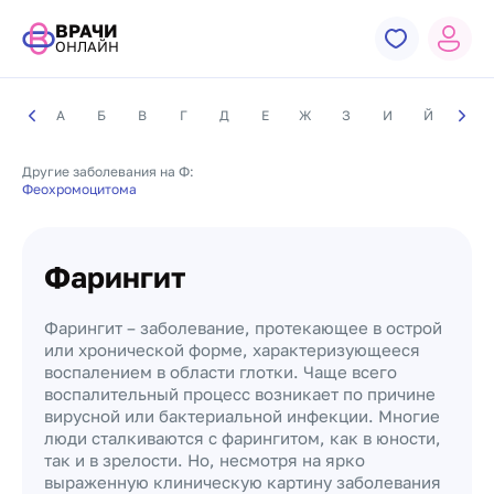
ВРАЧИ
ОНЛАЙН
А
Б
В
Г
Д
Е
Ж
З
И
Й
К
Другие заболевания на Ф:
Феохромоцитома
Фарингит
Фарингит – заболевание, протекающее в острой
или хронической форме, характеризующееся
воспалением в области глотки. Чаще всего
воспалительный процесс возникает по причине
вирусной или бактериальной инфекции. Многие
люди сталкиваются с фарингитом, как в юности,
так и в зрелости. Но, несмотря на ярко
выраженную клиническую картину заболевания