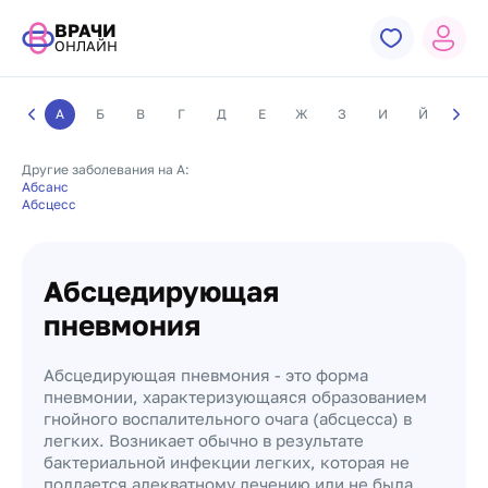
ВРАЧИ
ОНЛАЙН
А
Б
В
Г
Д
Е
Ж
З
И
Й
К
Другие заболевания на А:
Абсанс
Абсцесс
Абсцедирующая
пневмония
Абсцедирующая пневмония - это форма
пневмонии, характеризующаяся образованием
гнойного воспалительного очага (абсцесса) в
легких. Возникает обычно в результате
бактериальной инфекции легких, которая не
поддается адекватному лечению или не была