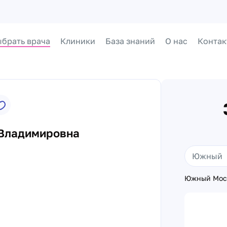
брать врача
Клиники
База знаний
О нас
Контак
Владимировна
Южный Моск