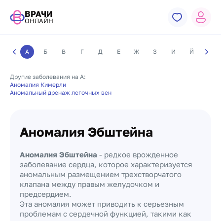
ВРАЧИ
ОНЛАЙН
А
Б
В
Г
Д
Е
Ж
З
И
Й
К
Другие заболевания на А:
Аномалия Кимерли
Аномальный дренаж легочных вен
Аномалия Эбштейна
Аномалия Эбштейна
- редкое врожденное
заболевание сердца, которое характеризуется
аномальным размещением трехстворчатого
клапана между правым желудочком и
предсердием.
Эта аномалия может приводить к серьезным
проблемам с сердечной функцией, такими как