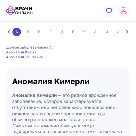
ВРАЧИ
ОНЛАЙН
А
Б
В
Г
Д
Е
Ж
З
И
Й
К
Другие заболевания на А:
Аномалия Киари
Аномалия Эбштейна
Аномалия Кимерли
Аномалия Кимерли
— это редкое врожденное
заболевание, которое характеризуется
отсутствием или неправильной локализацией
нижней части задней черепной ямки, где
обычно расположен мозговой ствол.
Симптомы аномалии Кимерли могут
варьироваться в зависимости от того, насколько