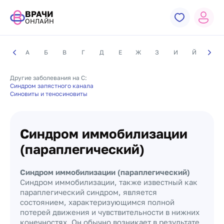
ВРАЧИ
ОНЛАЙН
А
Б
В
Г
Д
Е
Ж
З
И
Й
К
Другие заболевания на С:
Синдром запястного канала
Синовиты и теносиновиты
Синдром иммобилизации
(параплегический)
Синдром иммобилизации (параплегический)
Синдром иммобилизации, также известный как
параплегический синдром, является
состоянием, характеризующимся полной
потерей движения и чувствительности в нижних
конечностях. Он обычно возникает в результате