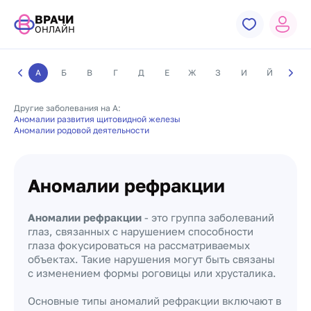
ВРАЧИ
ОНЛАЙН
А
Б
В
Г
Д
Е
Ж
З
И
Й
К
Другие заболевания на А:
Аномалии развития щитовидной железы
Аномалии родовой деятельности
Аномалии рефракции
Аномалии рефракции
- это группа заболеваний
глаз, связанных с нарушением способности
глаза фокусироваться на рассматриваемых
объектах. Такие нарушения могут быть связаны
с изменением формы роговицы или хрусталика.
Основные типы аномалий рефракции включают в