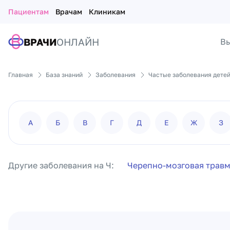
Пациентам
Врачам
Клиникам
ВРАЧИ
ОНЛАЙН
Вы
Главная
База знаний
Заболевания
Частые заболевания детей
А
Б
В
Г
Д
Е
Ж
З
Другие заболевания на Ч:
Черепно-мозговая трав