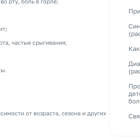
о рту, боль в горле;
При
Сим
ит;
(ра
ота, частые срыгивания;
Как
Диа
ты.
(ра
Про
дет
бол
симости от возраста, сезона и других
Свя