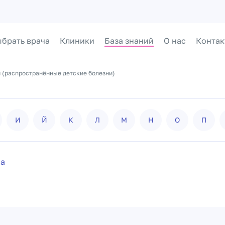
брать врача
Клиники
База знаний
О нас
Контак
 (распространённые детские болезни)
И
Й
К
Л
М
Н
О
П
ма