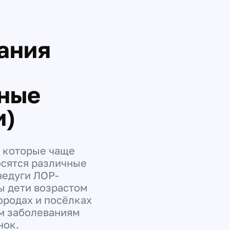
ания
нные
и)
 которые чаще
осятся различные
недуги ЛОР-
ы дети возрастом
городах и посёлках
м заболеваниям
нок.