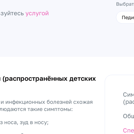
Выбрат
ьзуйтесь
услугой
Педи
 (распространённых детских
Сим
(ра
д и инфекционных болезней схожая
блюдаются такие симптомы:
Общ
 носа, зуд в носу;
Спе