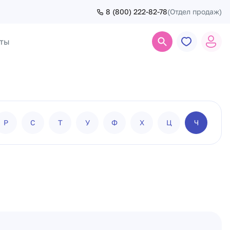
8 (800) 222-82-78
(Отдел продаж)
ты
Поиск
Р
С
Т
У
Ф
Х
Ц
Ч
Ш