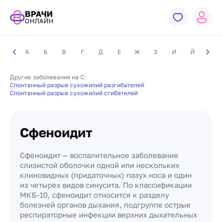
ВРАЧИ
ОНЛАЙН
А
Б
В
Г
Д
Е
Ж
З
И
Й
К
Другие заболевания на С:
Спонтанный разрыв сухожилий разгибателей
Спонтанный разрыв сухожилий сгибателей
Сфеноидит
Сфеноидит — воспалительное заболевание
слизистой оболочки одной или нескольких
клиновидных (придаточных) пазух носа и один
из четырех видов синусита. По классификации
МКБ-10, сфеноидит относится к разделу
болезней органов дыхания, подгруппе острые
респираторные инфекции верхних дыхательных