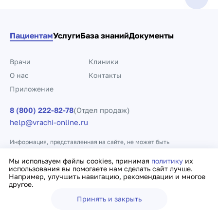
Пациентам
Услуги
База знаний
Документы
Врачи
Клиники
О нас
Контакты
Приложение
8 (800) 222-82-78
(Отдел продаж)
help@vrachi-online.ru
Информация, представленная на сайте, не может быть
использована для постановки диагноза, назначения лечения и не
заменяет прием врача.
Мы используем файлы cookies, принимая
политику
их
использования вы помогаете нам сделать сайт лучше.
Например, улучшить навигацию, рекомендации и многое
Политика конфиденциальности
Договор оферты
другое.
Принять и закрыть
Ещё
Врачи
Клиники
Поиск