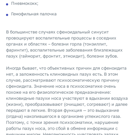
Пневмококк;
Гемофильная палочка
В большинстве случаях сфеноидальный синусит
провоцируют воспалительные процессы в соседних
органах и областях – болезни горла (тонзиллит,
фарингит), воспалительные заболевания близлежащих
пазух (гайморит, фронтит, этмоидит), болезни зубов.
Иногда бывает, что объективных причин для сфеноидита
нет, а заложенность клиновидных пазух есть. В этом
случае, рассматривают психосоматическую причину
сфеноидита. Значение носа в психосоматике очень
похоже на его физиологическое предназначение:
клиновидные пазухи носа участвуют в вдыхании воздуха
(жизни), преобразовывают (очищают, согревают) и далее
передают в легкие. Вторая функция — это выдыхание
(отдача) накопившегося в организме углекислого газа.
Поэтому, с точки зрения психосоматики, нарушение
работы пазух носа, это сбой в обмене информации с
внешним миром. Невозможность чувствовать запахи,