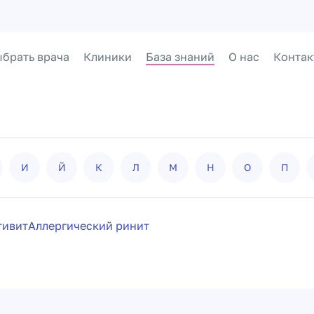
брать врача
Клиники
База знаний
О нас
Контак
И
Й
К
Л
М
Н
О
П
тивит
Аллергический ринит