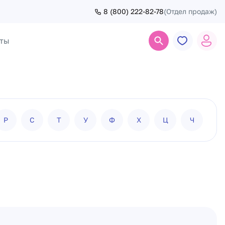
8 (800) 222-82-78
(Отдел продаж)
ты
Поиск
Р
С
Т
У
Ф
Х
Ц
Ч
Ш