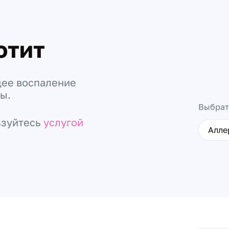
отит
щее воспаление
ы.
Выбрат
ьзуйтесь
услугой
Алле