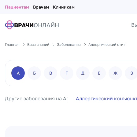
Пациентам
Врачам
Клиникам
ВРАЧИ
ОНЛАЙН
Вы
Главная
База знаний
Заболевания
Аллергический отит
А
Б
В
Г
Д
Е
Ж
З
Другие заболевания на А:
Аллергический конъюнк