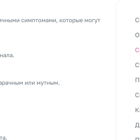
С
ичными симптомами, которые могут
О
С
нала.
С
П
озрачным или мутным.
С
К
Д
та.
П