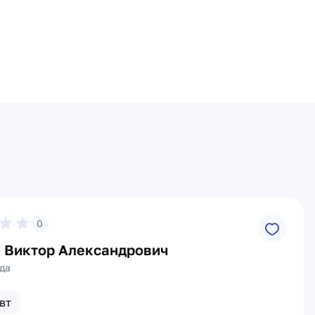
0
 Виктор Александрович
да
вт