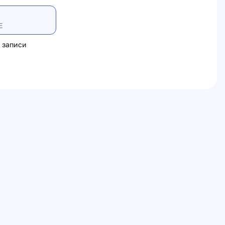
Е
 записи