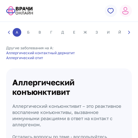
ВРАЧИ
ОНЛАЙН
А
Б
В
Г
Д
Е
Ж
З
И
Й
К
Другие заболевания на А:
Аллергический контактный дерматит
Аллергический отит
Аллергический
конъюнктивит
Аллергический конъюнктивит – это реактивное
воспаление конъюнктивы, вызванное
иммунными реакциями в ответ на контакт с
аллергеном.
Остались вопросы по теме - воспользуйтесь