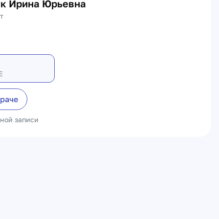
к Ирина Юрьевна
т
Е
враче
ьной записи