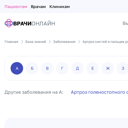
Пациентам
Врачам
Клиникам
ВРАЧИ
ОНЛАЙН
Вы
Главная
База знаний
Заболевания
Артроз кистей и пальцев р
А
Б
В
Г
Д
Е
Ж
З
Другие заболевания на А:
Артроз голеностопного 