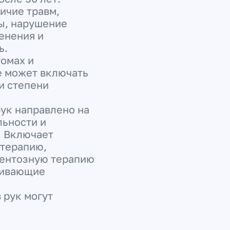
ичие травм,
ы, нарушение
енения и
ь.
томах и
е может включать
и степени
рук направлено на
льности и
. Включает
терапию,
ментозную терапию
ливающие
 рук могут