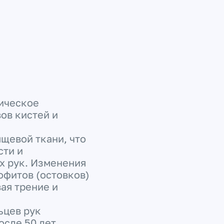
ическое
ов кистей и
щевой ткани, что
сти и
х рук. Изменения
офитов (остовков)
ая трение и
ьцев рук
осле 50 лет.