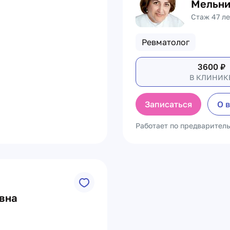
а
Мельни
Стаж 47 ле
Ревматолог
3600
₽
В КЛИНИК
Записаться
О 
Работает по предварител
вна