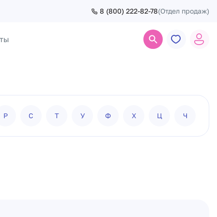
8 (800) 222-82-78
(Отдел продаж)
ты
Поиск
Р
С
Т
У
Ф
Х
Ц
Ч
Ш