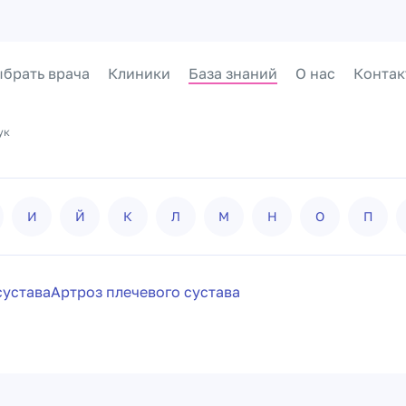
брать врача
Клиники
База знаний
О нас
Контак
ук
И
Й
К
Л
М
Н
О
П
сустава
Артроз плечевого сустава