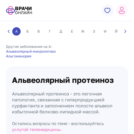
ВРАЧИ
ОНЛАЙН
А
Б
В
Г
Д
Е
Ж
З
И
Й
К
Другие заболевания на А:
Альвеолярный микролитиаз
Альгоменорея
Альвеолярный протеиноз
Альвеолярный протеиноз - это легочная
патология, связанная с гиперпродукцией
сурфактанта и заполнением полости альвеол
избыточной белково-липидной массой.
Остались вопросы по теме - воспользуйтесь
услугой телемедицины.