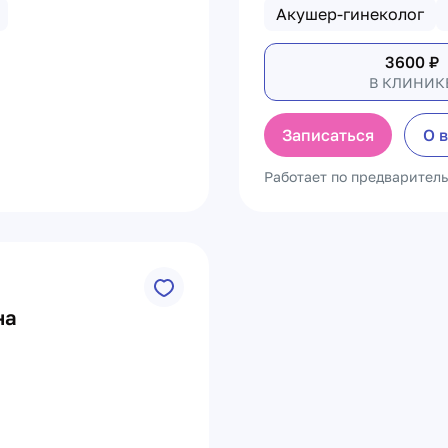
Акушер-гинеколог
3600
₽
В КЛИНИК
Записаться
О 
Работает по предварител
на