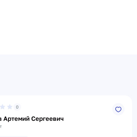
0
в Артемий Сергеевич
т