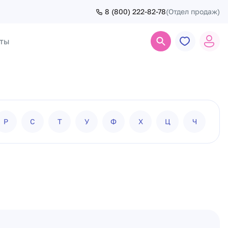
8 (800) 222-82-78
(Отдел продаж)
ты
Поиск
Р
С
Т
У
Ф
Х
Ц
Ч
Ш