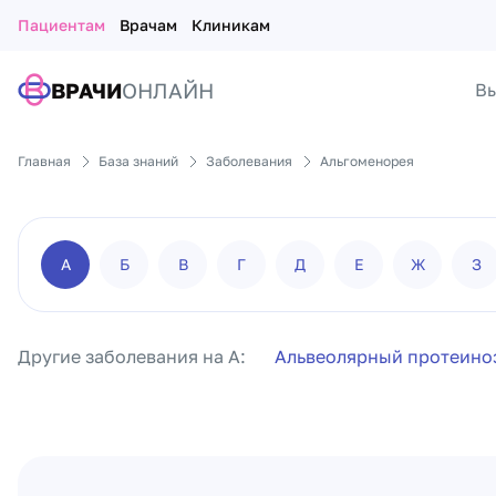
Пациентам
Врачам
Клиникам
ВРАЧИ
ОНЛАЙН
Вы
Главная
База знаний
Заболевания
Альгоменорея
А
Б
В
Г
Д
Е
Ж
З
Другие заболевания на А:
Альвеолярный протеино