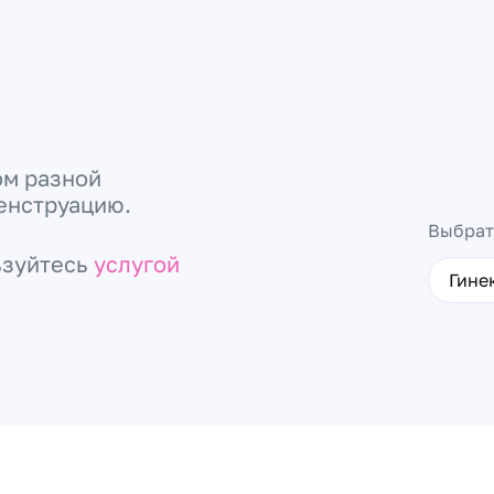
ом разной
енструацию.
Выбрат
ьзуйтесь
услугой
Гине