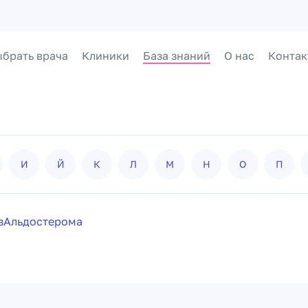
брать врача
Клиники
База знаний
О нас
Контак
И
Й
К
Л
М
Н
О
П
з
Альдостерома