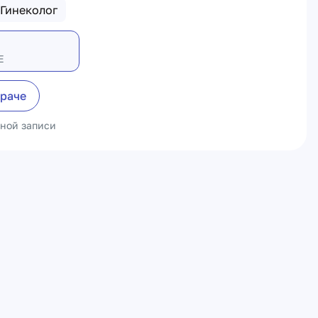
Гинеколог
Е
враче
ьной записи