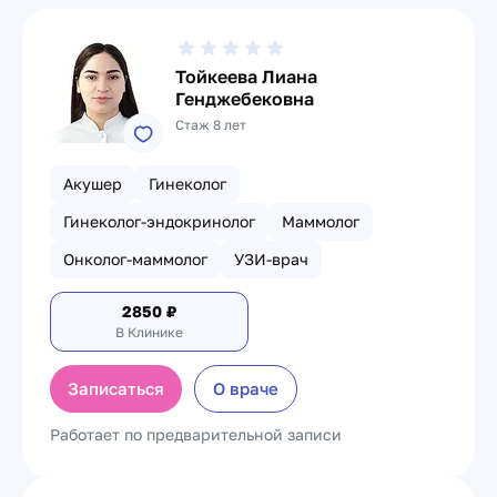
Тойкеева Лиана
Генджебековна
Стаж 8 лет
Акушер
Гинеколог
Гинеколог-эндокринолог
Маммолог
Онколог-маммолог
УЗИ-врач
2850
₽
В Клинике
Записаться
О враче
Работает по предварительной записи