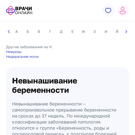
ВРАЧИ
ОНЛАЙН
А
Б
В
Г
Д
Е
Ж
З
И
Й
К
Другие заболевания на Н:
Неврозы
Недержание мочи
Невынашивание
беременности
Невынашивание беременности –
самопроизвольное прерывание беременности
на сроках до 37 недель. По международной
классификации заболеваний патология
относится к группе «Беременность, роды и
послеродовой период», к подгруппе болезней