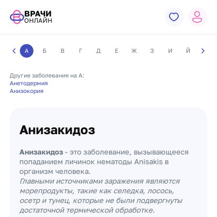
ВРАЧИ
ОНЛАЙН
А
Б
В
Г
Д
Е
Ж
З
И
Й
К
Другие заболевания на А:
Анетодермия
Анизокория
Анизакидоз
Анизакидоз
- это заболевание, вызывающееся
попаданием личинок нематоды Anisakis в
организм человека.
Главными источниками заражения являются
морепродукты, такие как селедка, лосось,
осетр и тунец, которые не были подвергнуты
достаточной термической обработке.