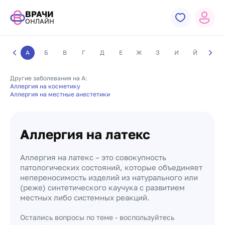
ВРАЧИ
ОНЛАЙН
А
Б
В
Г
Д
Е
Ж
З
И
Й
К
Другие заболевания на А:
Аллергия на косметику
Аллергия на местные анестетики
Аллергия на латекс
Аллергия на латекс – это совокупность
патологических состояний, которые объединяет
непереносимость изделий из натурального или
(реже) синтетического каучука с развитием
местных либо системных реакций.
Остались вопросы по теме - воспользуйтесь