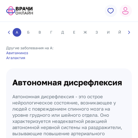
ВРАЧИ
ОНЛАЙН
А
Б
В
Г
Д
Е
Ж
З
И
Й
К
Другие заболевания на А:
Авитаминоз
Агалактия
Автономная дисрефлексия
Автономная дисрефлексия - это острое
нейрологическое состояние, возникающее у
людей с повреждением спинного мозга на
уровне грудного или шейного отдела. Оно
характеризуется неадекватной реакцией
автономной нервной системы на раздражители,
вызывающие повышение артериального