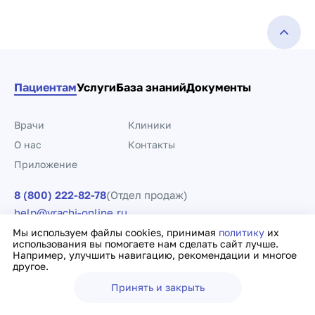
Пациентам
Услуги
База знаний
Документы
Врачи
Клиники
О нас
Контакты
Приложение
8 (800) 222-82-78
(Отдел продаж)
help@vrachi-online.ru
Мы используем файлы cookies, принимая
политику
их
Информация, представленная на сайте, не может быть
использования вы помогаете нам сделать сайт лучше.
использована для постановки диагноза, назначения лечения и не
Например, улучшить навигацию, рекомендации и многое
заменяет прием врача.
другое.
Принять и закрыть
Политика конфиденциальности
Договор оферты
Ещё
Врачи
Клиники
Поиск