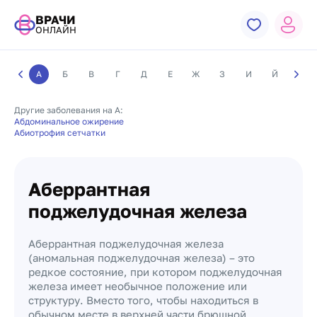
ВРАЧИ
ОНЛАЙН
А
Б
В
Г
Д
Е
Ж
З
И
Й
К
Другие заболевания на А:
Абдоминальное ожирение
Абиотрофия сетчатки
Аберрантная
поджелудочная железа
Аберрантная поджелудочная железа
(аномальная поджелудочная железа) – это
редкое состояние, при котором поджелудочная
железа имеет необычное положение или
структуру. Вместо того, чтобы находиться в
обычном месте в верхней части брюшной