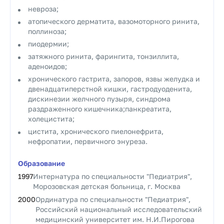
невроза;
атопического дерматита, вазомоторного ринита,
поллиноза;
пиодермии;
затяжного ринита, фарингита, тонзиллита,
аденоидов;
хронического гастрита, запоров, язвы желудка и
двенадцатиперстной кишки, гастродуоденита,
дискинезии желчного пузыря, синдрома
раздраженного кишечника;панкреатита,
холецистита;
цистита, хронического пиелонефрита,
нефропатии, первичного энуреза.
Образование
1997
Интернатура по специальности "Педиатрия",
Морозовская детская больница, г. Москва
2000
Ординатура по специальности "Педиатрия",
Российский национальный исследовательский
медицинский университет им. Н.И.Пирогова