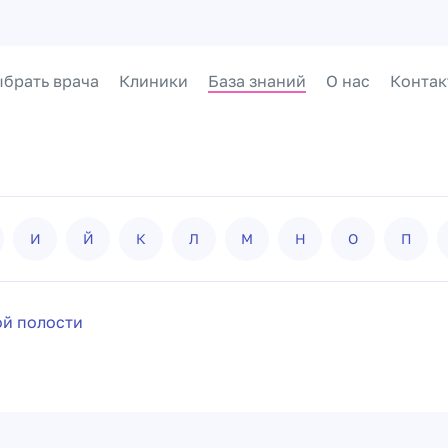
брать врача
Клиники
База знаний
О нас
Контак
И
Й
К
Л
М
Н
О
П
й полости