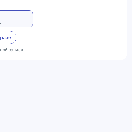
Е
враче
ьной записи