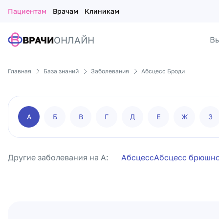
Пациентам
Врачам
Клиникам
ВРАЧИ
ОНЛАЙН
Вы
Главная
База знаний
Заболевания
Абсцесс Броди
А
Б
В
Г
Д
Е
Ж
З
Другие заболевания на А:
Абсцесс
Абсцесс брюшно