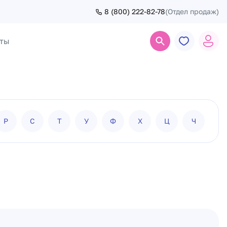
8 (800) 222-82-78
(Отдел продаж)
ты
Поиск
Р
С
Т
У
Ф
Х
Ц
Ч
Ш