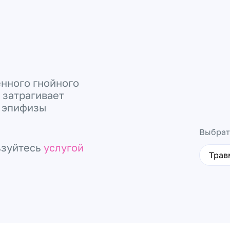
енного гнойного
 затрагивает
и эпифизы
Выбрат
ьзуйтесь
услугой
Трав