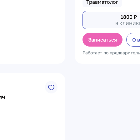
Травматолог
1800
₽
В КЛИНИК
Записаться
О 
Работает по предварител
ич