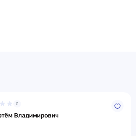
0
ртём Владимирович